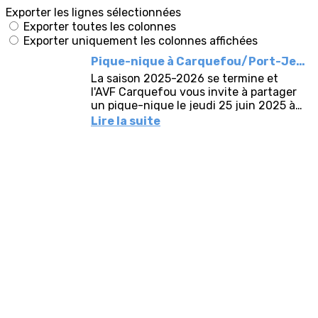
Exporter les lignes sélectionnées
Exporter toutes les colonnes
Exporter uniquement les colonnes affichées
Pique-nique à Carquefou/Port-Jean le 25 juin 2026
La saison 2025-2026 se termine et
l'AVF Carquefou vous invite à partager
un pique-nique le jeudi 25 juin 2025 à
partir de 12h, à Port-Jean, Carquefou.Si
Lire la suite
vous êtes adhérent,...