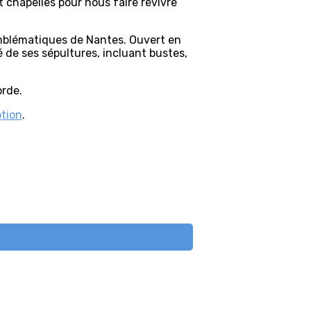
t chapelles pour nous faire revivre
 emblématiques de Nantes. Ouvert en
é de ses sépultures, incluant bustes,
orde.
ption
.