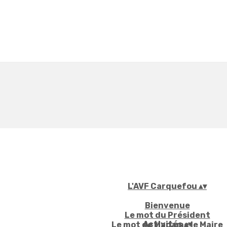
L'AVF Carquefou
▴
▾
Bienvenue
Le mot du Président
Activités
▴
▾
Le mot de Madame le Maire