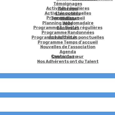
Témoignages
Activités régulières
Adhésion
Activités ponctuelles
Liens utiles
Programmes
▴
▾
Temps d'accueil
Vidéos
Planning hebdomadaire
Aide
Programme Activités régulières
Bénévolat
Programme Randonnées
Actualités
▴
▾
Programme Activités ponctuelles
Programme Temps d'accueil
Nouvelles de l'association
Agenda
Contact
▴
▾
Coups de cœur
Nos Adhérents ont du Talent