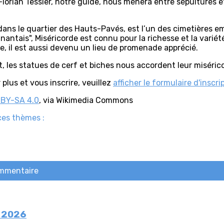
lorian Tessier, notre guide, nous mènera entre sépultures e
é dans le quartier des Hauts-Pavés, est l’un des cimetières
ntais", Miséricorde est connu pour la richesse et la variét
, il est aussi devenu un lieu de promenade apprécié.
t, les statues de cerf et biches nous accordent leur miséric
plus et vous inscrire, veuillez
afficher le formulaire d'inscri
 BY-SA 4.0
, via Wikimedia Commons
ces thèmes :
ommentaire
n 2026