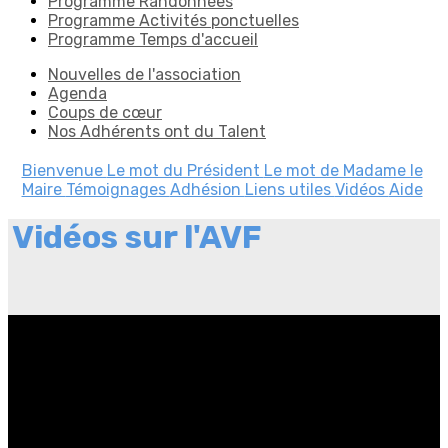
Programme Randonnées
Programme Activités ponctuelles
Programme Temps d'accueil
Nouvelles de l'association
Agenda
Coups de cœur
Nos Adhérents ont du Talent
Bienvenue
Le mot du Président
Le mot de Madame le
Maire
Témoignages
Adhésion
Liens utiles
Vidéos
Aide
Vidéos sur l'AVF