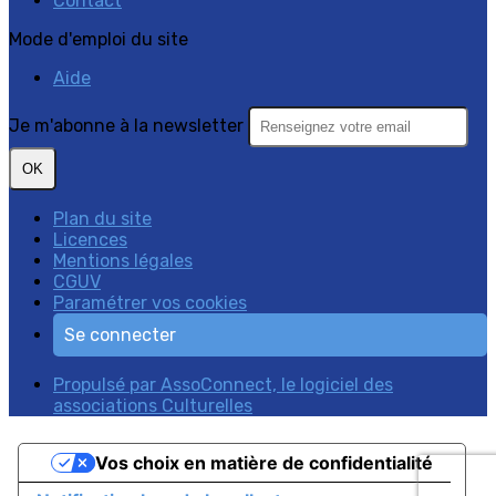
Contact
Mode d'emploi du site
Aide
Je m'abonne à la newsletter
OK
Plan du site
Licences
Mentions légales
CGUV
Paramétrer vos cookies
Se connecter
Propulsé par AssoConnect, le logiciel des
associations Culturelles
Vos choix en matière de confidentialité