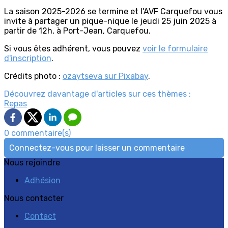
La saison 2025-2026 se termine et l'AVF Carquefou vous
invite à partager un pique-nique le jeudi 25 juin 2025 à
partir de 12h, à Port-Jean, Carquefou.
Si vous êtes adhérent, vous pouvez
voir le formulaire
d'inscription
.
Crédits photo :
ozaytseva sur Pixabay
.
Découvrez davantage d'articles sur ces thèmes :
Repas
0 commentaire(s)
Connectez-vous pour laisser un commentaire
Nous rejoindre
Adhésion
Nous contacter
Contact