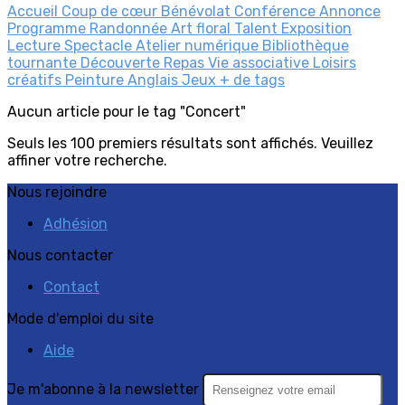
Accueil
Coup de cœur
Bénévolat
Conférence
Annonce
Programme
Randonnée
Art floral
Talent
Exposition
Lecture
Spectacle
Atelier numérique
Bibliothèque
tournante
Découverte
Repas
Vie associative
Loisirs
créatifs
Peinture
Anglais
Jeux
+ de tags
Aucun article pour le tag "Concert"
Seuls les 100 premiers résultats sont affichés. Veuillez
affiner votre recherche.
Nous rejoindre
Adhésion
Nous contacter
Contact
Mode d'emploi du site
Aide
Je m'abonne à la newsletter