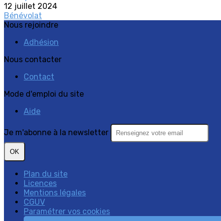
12 juillet 2024
Bénévolat
Nous rejoindre
Adhésion
Nous contacter
Contact
Mode d'emploi du site
Aide
Je m'abonne à la newsletter
OK
Plan du site
Licences
Mentions légales
CGUV
Paramétrer vos cookies