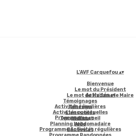
L'AVF Carquefou
▴
▾
Bienvenue
Le mot du Président
Activités
▴
▾
Le mot de Madame le Maire
Témoignages
Activités régulières
Adhésion
Activités ponctuelles
Liens utiles
Programmes
▴
▾
Temps d'accueil
Vidéos
Planning hebdomadaire
Aide
Programme Activités régulières
Bénévolat
Programme Randonnées