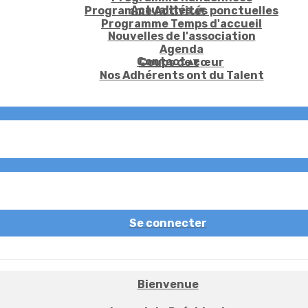
Actualités
▴
▾
Programme Activités ponctuelles
Programme Temps d'accueil
Nouvelles de l'association
Agenda
Contact
▴
▾
Coups de cœur
Nos Adhérents ont du Talent
Se connecter
Bienvenue