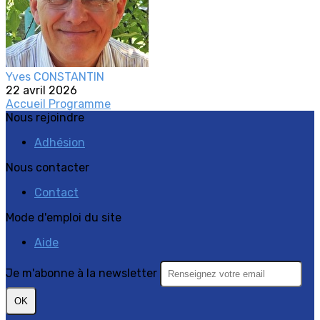
Yves CONSTANTIN
22 avril 2026
Accueil
Programme
Nous rejoindre
Adhésion
Nous contacter
Contact
Mode d'emploi du site
Aide
Je m'abonne à la newsletter
OK