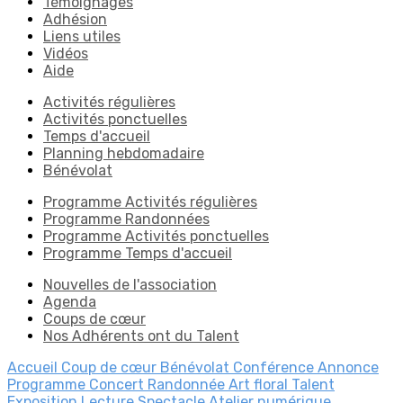
Témoignages
Adhésion
Liens utiles
Vidéos
Aide
Activités régulières
Activités ponctuelles
Temps d'accueil
Planning hebdomadaire
Bénévolat
Programme Activités régulières
Programme Randonnées
Programme Activités ponctuelles
Programme Temps d'accueil
Nouvelles de l'association
Agenda
Coups de cœur
Nos Adhérents ont du Talent
Accueil
Coup de cœur
Bénévolat
Conférence
Annonce
Programme
Concert
Randonnée
Art floral
Talent
Exposition
Lecture
Spectacle
Atelier numérique